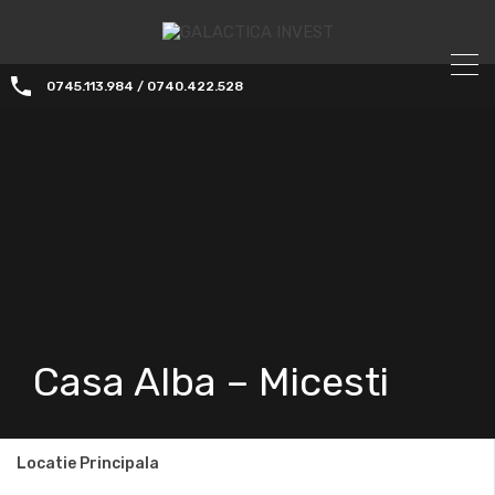
0745.113.984 / 0740.422.528
Casa Alba – Micesti
Locatie Principala